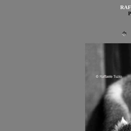
RAF
P