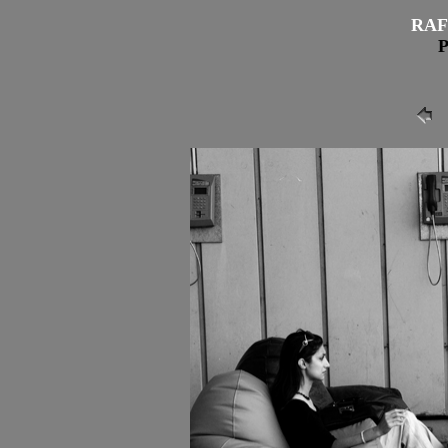
RAF
P