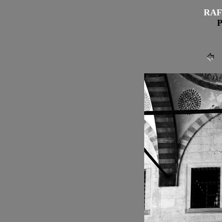
RAF
P